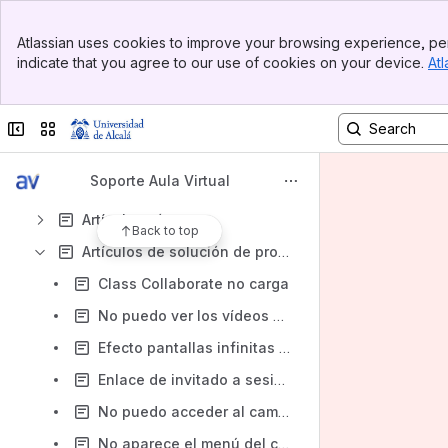
Últimas actualizaciones del campus online
Banner
Atlassian uses cookies to improve your browsing experience, per
Content
Top Bar
indicate that you agree to our use of cookies on your device.
Atl
Sidebar
Results will update as you type.
Main Content
Registrar incidencia
Collapse sidebar
Switch sites or apps
FAQ
Soporte Aula Virtual
Recursos autoformativos
Artículos cómo
Back to top
Artículos de solución de problemas
Class Collaborate no carga
No puedo ver los vídeos de kaltura de mi curso
Efecto pantallas infinitas en Blackboard Collaborate
Enlace de invitado a sesión de Class Collaborate solicita credenciales para el acceso
No puedo acceder al campus online
No aparece el menú del curso