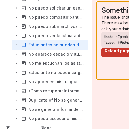
No puedo solicitar un espacio virtual porque presenta conflictos con otros ya existentes
Somethi
The issue sho
No puedo compartir pantalla o aplicaciones en Class Collaborate en MacOS
There may be 
No puedo subir archivos a mi curso
ask your admi
No puedo ver la cámara de todos los participantes
Trace: f9634
Estudiantes no pueden descargar las grabaciones
Reload pag
No aparece espacio virtual en el listado de cursos del campus online
No me escuchan los asistentes a una sesión de Class Collaborate
Estudiante no puede cargar documento a TurnItIn
No aparecen mis asignaturas matriculadas en el Campus Online
¿Cómo recuperar informe TurnItIn de estudiante eliminado?
Duplicate of No se genera informe de TurnItIn
No se genera informe de TurnItIn
No puedo acceder a mis actividades Wooclap ya existentes (el enlace está roto)
Blogs