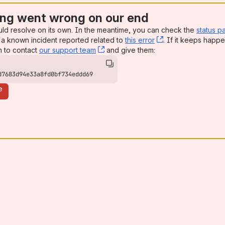
ng went wrong on our end
uld resolve on its own. In the meantime, you can check the
status p
a known incident reported related to
this error
, (opens new win
. If it keeps happe
n to contact
our support team
, (opens new window)
and give them:
d7683d94e33a8fd0bf734eddd69
e