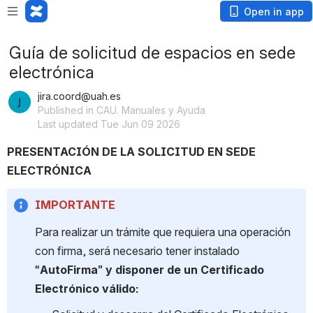
Open in app
Guía de solicitud de espacios en sede
electrónica
jira.coord@uah.es
Published in CAU. Manuales y Ayuda
Last updated Tue Jun 09 2026
PRESENTACIÓN DE LA SOLICITUD EN SEDE 
ELECTRÓNICA
IMPORTANTE
Para realizar un trámite que requiera una operación 
con firma, será necesario tener instalado 
“
AutoFirma
” 
y disponer de un Certificado 
Electrónico válido: